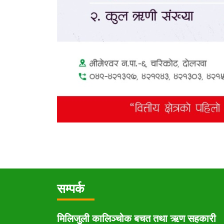
सम्पर्क
मिलिजुली कालिञ्चोक बचत तथा ऋण सहकारी