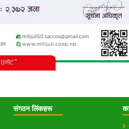
संगठन लिंकहरू
का