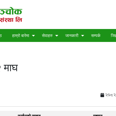
्ठ
हाम्रो बारेमा
सेवाहरु
जानकारी
सम्पर्क
जिज
२ माघ
2082