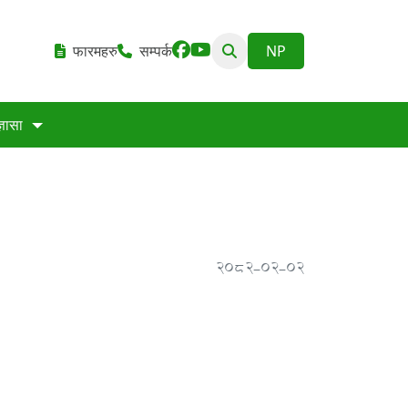
फारमहरु
सम्पर्क
्ञासा
2082-02-02