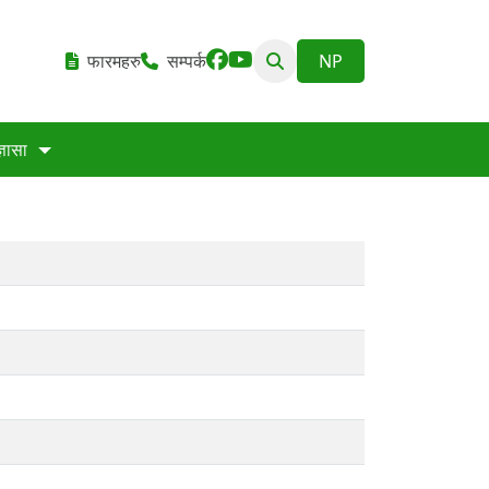
फारमहरु
सम्पर्क
्ञासा