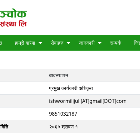
्ठ
हाम्रो बारेमा
सेवाहरु
जानकारी
सम्पर्क
जिज
व्यवस्थापन
प्रमुख कार्यकारी अधिकृत
ishwormilijuli[AT]gmail[DOT]com
9851032187
 मिति
२०६५ श्रावण १