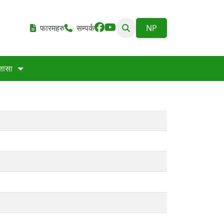
फारमहरु
सम्पर्क
्ञासा