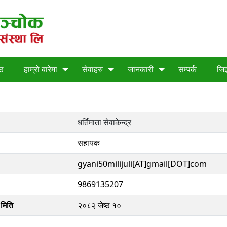
्ठ
हाम्रो बारेमा
सेवाहरु
जानकारी
सम्पर्क
जिज
धर्तिमाता सेवाकेन्द्र
सहायक
gyani50milijuli[AT]gmail[DOT]com
9869135207
 मिति
२०८२ जेष्ठ १०