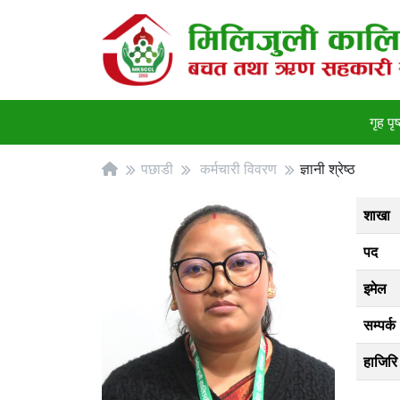
गृह पृष
पछाडी
कर्मचारी विवरण
ज्ञानी श्रेष्ठ
शाखा
पद
इमेल
सम्पर्क
हाजिरि