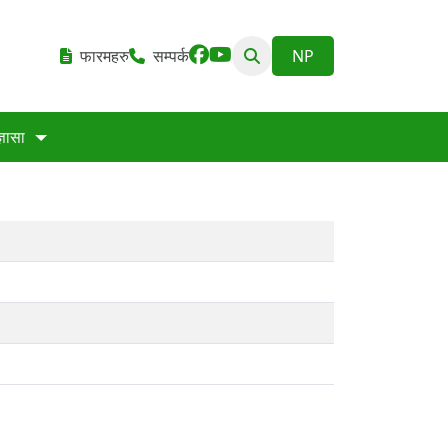
फारमहरु
सम्पर्क
्ञासा