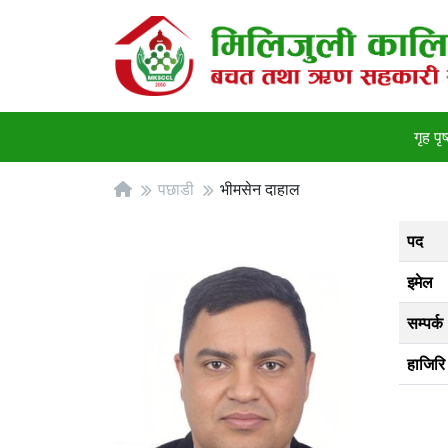
गृह पृष
पछाडी
भीमसेन दाहाल
पद
इमेल
सम्पर्क
हाजिरि