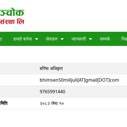
्ठ
हाम्रो बारेमा
सेवाहरु
जानकारी
सम्पर्क
जिज
बरिष्ठ अधिकृत
bhimsen50milijuli[AT]gmail[DOT]com
9765991440
 मिति
२०८२ जेष्ठ १०