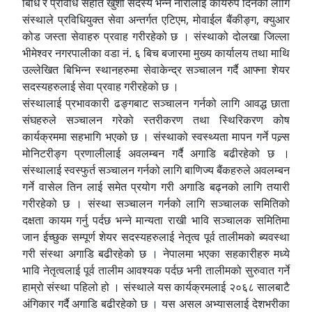
बिधि र प्रविधि सहीत खुशी सदस्य भन्ने नारालाई कार्यरुप दिनको लागि
संस्थाले प्रविधियुक्त सेवा अन्तर्गत एटिएम, मोवाईल बैंकीङ्ग, क्युआर
कोड जस्ता सेवाहरु प्रवाह गरीरहेको छ । संस्थाको दोलखा जिल्ला
भीमेश्वर नगरपालीका वडा नं. ६ बिच बजारमा मुख्य कार्यालय तथा माथि
उल्लेखित बिभिन्न स्थानहरुमा सेवाकेन्द्र सञ्चालन गर्दै आफ्ना शेयर
सदस्यहरुलाई सेवा प्रवाह गरीरहेको छ ।
संस्थालाई प्रभावकारी ढङ्गबाट सञ्चालन गर्नको लागि आवद्ध छाता
संघहरुले सञ्चालन गरेको स्तरीकरण तथा स्थिरिकरण कोष
कार्यक्रममा सहभागि भएको छ । संस्थाको स्वस्थ्यता मापन गर्ने पल्र्स
मोनिटरीङ्ग प्रणालीलाई अवलम्बन गर्दै अगाडि बढीरहेको छ ।
संस्थालाई स्वस्फुर्त सञ्चालन गर्नको लागि बाणिज्य बैंकहरुले अवलम्बन
गर्ने वासेल तिन लाई समेत प्रयोग गरी अगाडि बढ्नको लागि तयारी
गरीरहेको छ । संस्था सञ्चालन गर्नको लागि सञ्चालक समितिको
दक्षता कायम गर्नु पर्दछ भन्ने मान्यता राखी भावि सञ्चालक समितिमा
जान ईच्छुक सम्पूर्ण शेयर सदस्यहरुलाई नेतृत्व पूर्व तालीमको ब्यवस्था
गरी संस्था अगाडि बढीरहेको छ । नेपालमा भएका सहकारीहरु मध्ये
भावि नेतृत्वलाई पूर्व तालीम आवश्यक पर्दछ भनी तालीमको सुरुवात गर्ने
हाम्रो संस्था पहिलो हो । संस्थाले यस कार्यक्रमलाई २०६८ सालबाटै
अंगिकार गर्दै अगाडि बढीरहेको छ । यस असल अभ्यासलाई देशभरीका