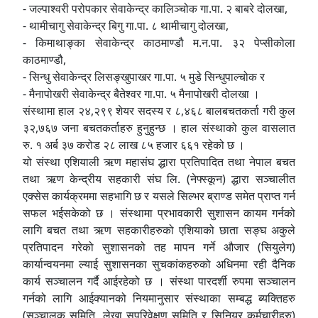
- जल्पाश्वरी परोपकार सेवाकेन्द्र कालिञ्चोक गा.पा. २ बाबरे दोलखा,
- थामीचागु सेवाकेन्द्र बिगु गा.पा. ८ थामीचागु दोलखा,
- किमाथाङ्का सेवाकेन्द्र काठमाण्डौ म.न.पा. ३२ पेप्सीकोला
काठमाण्डौ,
- सिन्धु सेवाकेन्द्र लिसङ्खुपाखर गा.पा. ५ मुडे सिन्धुपाल्चोक र
- मैनापोखरी सेवाकेन्द्र बैतेश्वर गा.पा. ५ मैनापोखरी दोलखा ।
संस्थामा हाल २४,२९९ शेयर सदस्य र ८,४६८ बालबचतकर्ता गरी कुल
३२,७६७ जना बचतकर्ताहरु हुनुहुन्छ । हाल संस्थाको कुल वासलात
रु. १ अर्ब ३७ करोड २८ लाख ८५ हजार ६६१ रहेको छ ।
यो संस्था एशियाली ऋण महासंघ द्धारा प्रतिपादित तथा नेपाल बचत
तथा ऋण केन्द्रीय सहकारी संघ लि. (नेफ्स्कून) द्धारा सञ्चालीत
एक्सेस कार्यक्रममा सहभागि छ र यसले सिल्भर ब्राण्ड समेत प्राप्त गर्न
सफल भईसकेको छ । संस्थामा प्रभावकारी सुशासन कायम गर्नको
लागि बचत तथा ऋण सहकारीहरुको एशियाको छाता सङ्घ अकुले
प्रतिपादन गरेको सुशासनको तह मापन गर्ने औजार (सियुलेग)
कार्यान्वयनमा ल्याई सुशासनका सुचकांकहरुको अधिनमा रही दैनिक
कार्य सञ्चालन गर्दै आईरहेको छ । संस्था पारदर्शी रुपमा सञ्चालन
गर्नको लागि आईक्यानको नियमानुसार संस्थाका सम्बद्ध ब्यक्तिहरु
(सञ्चालक समिति, लेखा सुपरिवेक्षण समिति र सिनियर कर्मचारीहरु)