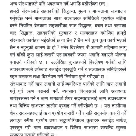
अन्य संस्थाहरुले पनि अवलम्बन गर्दै अगाडि बढीरहेका छन् ।
हाम्रो संस्थालाई सहकारीको सिद्धान्त, मुल्य र मान्यतामा सञ्चालन
गर्नुपर्दछ भन्ने मान्यताका साथ सञ्चालक समितिको प्रत्येक महिना
बस्ने नियमित बैठकमा सहकारीका सात सिद्धान्त, बचत तथा ऋणका
चार सिद्धान्त, सहकारीको मुल्यहरु र मान्यताहरु बमोजिम हाम्रो
संस्थाको कार्यहरु भईरहेको छ वा छैन ? छैन भने कुन कुन कार्य भएको
छैन र नहुनुको कारण के हो ? भनेर बिश्लेषण री आगामी महिनामा लागु
गर्न बाँकी कुरा लाई कसरी प्रभावकारी रुपमा अगाडि बढाउने योजना
बनाउने गरीएको छ । उल्लेखित कुराहरुको बिश्लेषण गर्नको लागि
ब्यवस्थापनको तर्फबाट स्लाईड प्रस्तुति गर्ने र सञ्चालक समितिहरुले
गहन छलफल तथा बिश्लेषण गरी निर्णयमा पुग्ने गरीएको छ ।
संस्थाबाट गर्ने ऋण लगानी लाई ब्यवस्थित पार्नको लागि ऋण लगानी
गर्नु पुर्व ऋण परामर्स गर्ने, ब्यवसाय बिकासको लागि आवश्यक
मार्गप्रसस्त गर्ने र ऋण मागकर्ता शेयर सदस्यहरुलाई ऋण ब्यवस्थापन
तथा बित्तिय साक्षरता तालीम प्रवाह गर्ने गरीरहेको छ । यस तालीममा
शेयर सदस्यहरुलाई ऋण प्रयोग कसरी गर्ने र सहि सदुपयोग कसरी गर्ने
लगाएत रुपैया प्रयोग तथा सदुपयोगिताका कुराहरु स्लाईड मार्फत्
प्रस्तुत गरी ऋण ब्यवस्थापन र बित्तिय साक्षरता सम्बन्धि खुल्ला
छलफल गराउने गरीएको छ ।